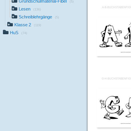
Grundschulmaterial-Fibel
(5)
A-B-BUCHSTABENFI
Lesen
(136)
Schreiblehrgänge
(5)
Klasse 2
(119)
HuS
(74)
G-H-BUCHSTABENFI