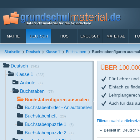
MATHE
DEUTSCH
HUS
ENGLISCH
MATERIAL
FO
Startseite
Deutsch
Klasse 1
Buchstaben
Buchstabenfiguren ausma
Deutsch
ÜBER 100.0
(341)
Klasse 1
(222)
Für Lehrer und 
Anlaute
(1)
Einfach zu find
Buchstaben
(75)
Lehrplangerech
Buchstabenfiguren ausmalen
(13)
Auch für das a
Buchstabenbilder - Anlauttabellen
(29)
Buchstabenheft
(26)
Filterauswahl zurücksetz
Buchstabenpuzzle 1
(6)
Beliebt in:
Deutsch >
Buchstabenpuzzle 2
(1)