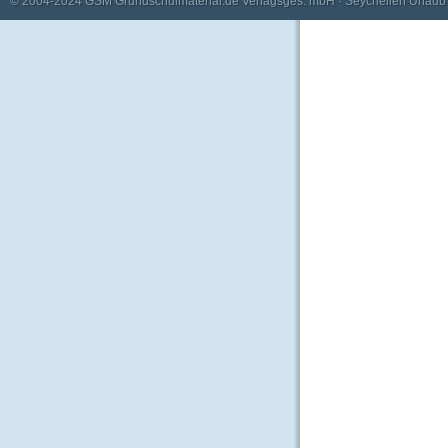
© 2004-2024
GSM Grundschulmaterial.de Verlagsges. mbH
·
Seychellen Urlaub