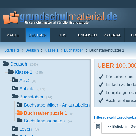
MATHE
DEUTSCH
HUS
ENGLISCH
MATERIAL
FO
Startseite
Deutsch
Klasse 1
Buchstaben
Buchstabenpuzzle 1
Deutsch
ÜBER 100.0
(245)
Klasse 1
(245)
Für Lehrer und 
ABC
(8)
Einfach zu find
Anlaute
(209)
Lehrplangerech
Buchstaben
(14)
Auch für das a
Buchstabenbilder - Anlauttabellen
(2)
Buchstabenpuzzle 1
(8)
Filterauswahl zurücksetz
Buchstabenschatten
(4)
Beliebt in:
Deu
Lesen
(3)