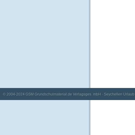
© 2004-2024
GSM Grundschulmaterial.de Verlagsges. mbH
·
Seychellen Urlaub