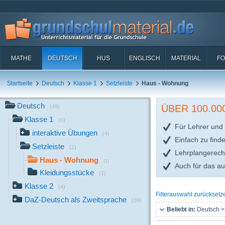
MATHE
DEUTSCH
HUS
ENGLISCH
MATERIAL
FO
Startseite
Deutsch
Klasse 1
Setzleiste
Haus - Wohnung
Deutsch
ÜBER 100.0
(49)
Klasse 1
(6)
Für Lehrer und 
interaktive Übungen
(4)
Einfach zu find
Setzleiste
(2)
Lehrplangerech
Haus - Wohnung
(1)
Auch für das a
Kleidungsstücke
(1)
Klasse 2
(4)
Filterauswahl zurücksetz
DaZ-Deutsch als Zweitsprache
(39)
Beliebt in:
Deutsch >