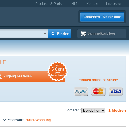
Produkte & Preise
Hilfe
Kontakt
Impressum
Anmelden · Mein Konto
Sammelkorb
leer
LE
ab
5 Cent
pro
Download
Zugang bestellen
Einfach online bezahlen:
1 Medien
Sortieren:
Stichwort:
Haus-Wohnung