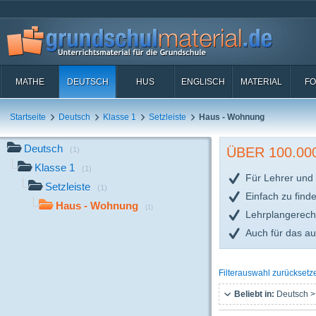
MATHE
DEUTSCH
HUS
ENGLISCH
MATERIAL
FO
Startseite
Deutsch
Klasse 1
Setzleiste
Haus - Wohnung
Deutsch
ÜBER 100.0
(1)
Klasse 1
(1)
Für Lehrer und 
Setzleiste
(1)
Einfach zu find
Haus - Wohnung
(1)
Lehrplangerech
Auch für das a
Filterauswahl zurücksetz
Beliebt in:
Deutsch >