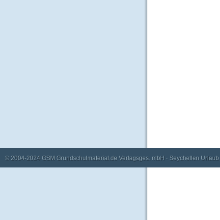
© 2004-2024
GSM Grundschulmaterial.de Verlagsges. mbH
·
Seychellen Urlaub