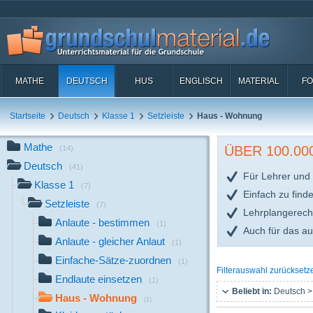
MATHE
DEUTSCH
HUS
ENGLISCH
MATERIAL
FO
Startseite
Deutsch
Klasse 1
Setzleiste
Haus - Wohnung
Mathe
ÜBER 100.0
(14)
Deutsch
(41)
Für Lehrer und 
Klasse 1
(7)
Einfach zu find
Setzleiste
(7)
Lehrplangerech
Anlaute - bestimmen
(1)
Auch für das a
Anlaute - gleicher Anlaut
(1)
Einfache-Sätze-zuordnen
(1)
Filterauswahl zurücksetz
Endlaute einsetzen
(1)
Beliebt in:
Deutsch >
Haus - Wohnung
(1)