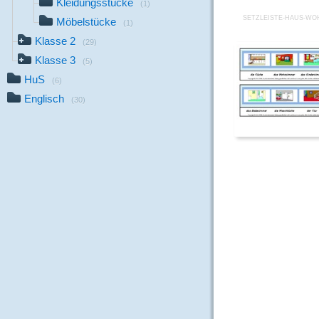
Kleidungsstücke
(1)
SETZLEISTE-HAUS-W
Möbelstücke
(1)
Klasse 2
(29)
Klasse 3
(5)
HuS
(6)
Englisch
(30)