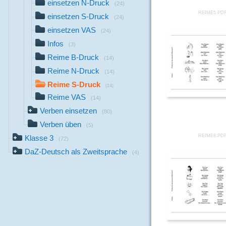
einsetzen N-Druck
(24)
REIME5.PD
einsetzen S-Druck
(24)
einsetzen VAS
(24)
Infos
(3)
Reime B-Druck
(14)
Reime N-Druck
(14)
Reime S-Druck
(14)
Reime VAS
(14)
Verben einsetzen
(80)
Verben üben
(5)
REIME8.PD
Klasse 3
(72)
DaZ-Deutsch als Zweitsprache
(4)