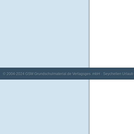
© 2004-2024
GSM Grundschulmaterial.de Verlagsges. mbH
·
Seychellen Urlaub