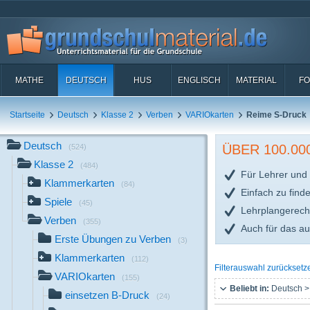
MATHE
DEUTSCH
HUS
ENGLISCH
MATERIAL
FO
Startseite
Deutsch
Klasse 2
Verben
VARIOkarten
Reime S-Druck
Deutsch
ÜBER 100.0
(524)
Klasse 2
(484)
Für Lehrer und 
Klammerkarten
(84)
Einfach zu find
Spiele
(45)
Lehrplangerech
Verben
(355)
Auch für das a
Erste Übungen zu Verben
(3)
Klammerkarten
(112)
Filterauswahl zurücksetz
VARIOkarten
(155)
Beliebt in:
Deutsch >
einsetzen B-Druck
(24)