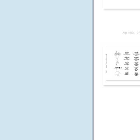
REIME3.PD