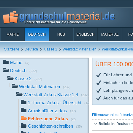
MATHE
DEUTSCH
HUS
ENGLISCH
MATERIAL
FO
Startseite
Deutsch
Klasse 2
Werkstatt Materialien
Werkstatt-Zirkus-Kl
Mathe
ÜBER 100.0
(4)
Deutsch
(232)
Für Lehrer und 
Klasse 2
(232)
Einfach zu find
Werkstatt Materialien
(232)
Lehrplangerech
Werkstatt-Zirkus-Klasse 1-4
(232)
Auch für das a
1-Thema Zirkus - Übersicht
(14)
Arbeitsblätter-Zirkus
(37)
Filterauswahl zurücksetz
Fehlersuche-Zirkus
(22)
Beliebt in:
Deutsch >
Geschichten-schreiben
(35)