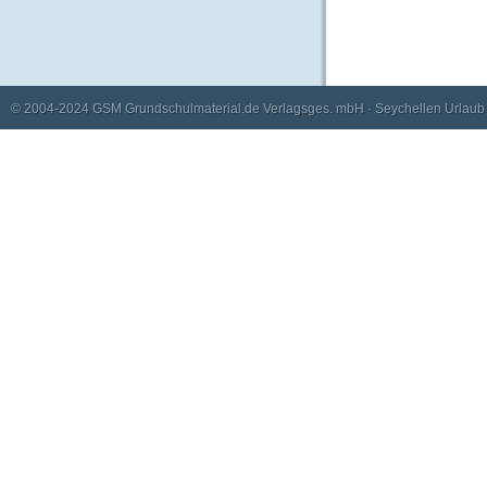
© 2004-2024
GSM Grundschulmaterial.de Verlagsges. mbH
·
Seychellen Urlaub