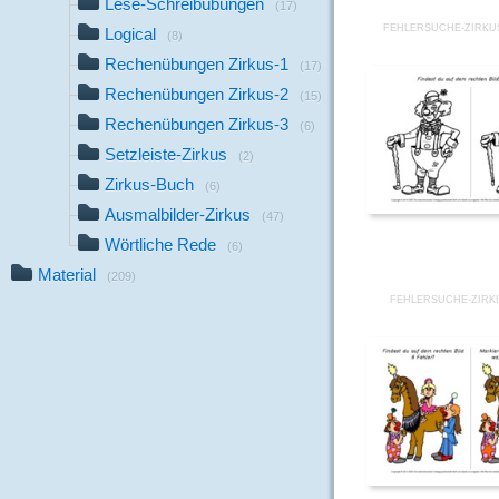
Lese-Schreibübungen
(17)
FEHLERSUCHE-ZIRKUS
Logical
(8)
Rechenübungen Zirkus-1
(17)
Rechenübungen Zirkus-2
(15)
Rechenübungen Zirkus-3
(6)
Setzleiste-Zirkus
(2)
Zirkus-Buch
(6)
Ausmalbilder-Zirkus
(47)
Wörtliche Rede
(6)
Material
(209)
FEHLERSUCHE-ZIRKU