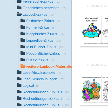
Fehlersuche-Zirkus
(22)
TITELSEITE-ZIRKU
Geschichten-schreiben
(35)
Lapbook-Zirkus
(90)
Faltbücher-Zirkus
(7)
Formen-Zirkus
(5)
Klappbücher-Zirkus
(12)
Leporellos-Zirkus
(13)
Mini-Bücher-Zirkus
(29)
Popup-Bücher-Zirkus
(7)
Puzzle-Zirkus
(8)
TITELSEITE-ZIRKU
weitere-Lapbook-Materialien
(9)
Lese-Abschreibtexte
(9)
Lese-Schreibübungen
(23)
Logical
(8)
Rechenübungen Zirkus-1
(24)
Rechenübungen Zirkus-2
(23)
Rechenübungen Zirkus-3
(14)