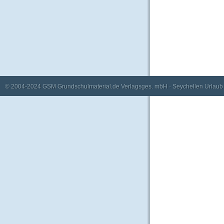
© 2004-2024
GSM Grundschulmaterial.de Verlagsges. mbH
·
Seychellen Urlaub