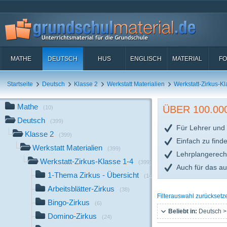
MATHE
DEUTSCH
HUS
ENGLISCH
MATERIAL
FO
Startseite
Deutsch
Klasse 2
Werkstatt Materialien
Werkstatt-Zirkus-Kl
Mathe
ÜBER 100.0
(10)
Deutsch
(399)
Für Lehrer und 
Klasse 2
(399)
Einfach zu find
Werkstatt Materialien
(399)
Lehrplangerech
Werkstatt-Zirkus-Klasse 1-4
(399)
Auch für das a
1-Thema Zirkus - Übersicht
(14)
Arbeitsblätter-Zirkus
(38)
Filterauswahl zurücksetz
Bingo-Zirkus
(6)
Beliebt in:
Deutsch >
Domino-Zirkus
(24)