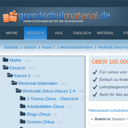
MATHE
DEUTSCH
HUS
ENGLISCH
MATERIAL
FO
Startseite
Deutsch
Klasse 2
Werkstatt Materialien
Werkstatt-Zirkus-Kl
Mathe
ÜBER 100.0
(10)
Deutsch
(399)
Für Lehrer und 
Klasse 2
(399)
Einfach zu find
Werkstatt Materialien
(399)
Lehrplangerech
Werkstatt-Zirkus-Klasse 1-4
(399)
Auch für das a
1-Thema Zirkus - Übersicht
(14)
Arbeitsblätter-Zirkus
(38)
Filterauswahl zurücksetz
Bingo-Zirkus
(6)
Beliebt in:
Deutsch >
Domino-Zirkus
(24)