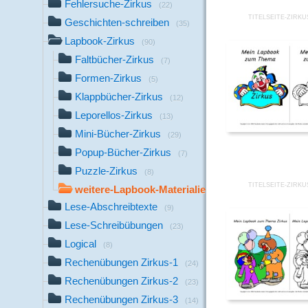
Fehlersuche-Zirkus
(22)
TITELSEITE-ZIRKU
Geschichten-schreiben
(35)
Lapbook-Zirkus
(90)
Faltbücher-Zirkus
(7)
Formen-Zirkus
(5)
Klappbücher-Zirkus
(12)
Leporellos-Zirkus
(13)
Mini-Bücher-Zirkus
(29)
Popup-Bücher-Zirkus
(7)
Puzzle-Zirkus
(8)
TITELSEITE-ZIRKU
weitere-Lapbook-Materialien
(9)
Lese-Abschreibtexte
(9)
Lese-Schreibübungen
(23)
Logical
(8)
Rechenübungen Zirkus-1
(24)
Rechenübungen Zirkus-2
(23)
Rechenübungen Zirkus-3
(14)