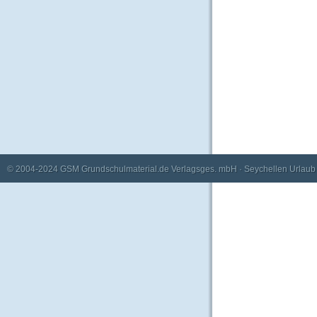
© 2004-2024
GSM Grundschulmaterial.de Verlagsges. mbH
·
Seychellen Urlaub