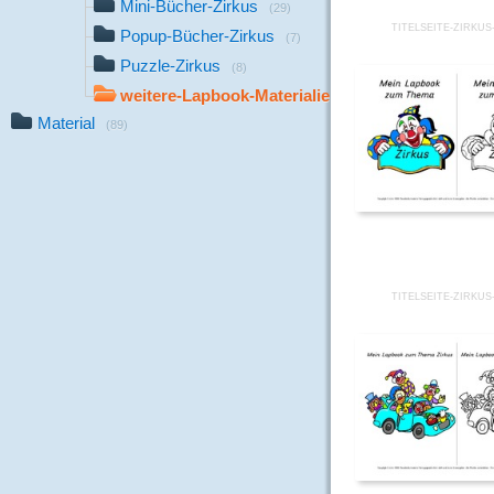
Mini-Bücher-Zirkus
(29)
TITELSEITE-ZIRKUS
Popup-Bücher-Zirkus
(7)
Puzzle-Zirkus
(8)
weitere-Lapbook-Materialien
(9)
Material
(89)
TITELSEITE-ZIRKUS