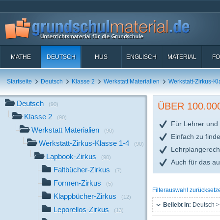
MATHE
DEUTSCH
HUS
ENGLISCH
MATERIAL
FO
Startseite
Deutsch
Klasse 2
Werkstatt Materialien
Werkstatt-Zirkus-Kl
Deutsch
ÜBER 100.0
(90)
Klasse 2
(90)
Für Lehrer und 
Werkstatt Materialien
(90)
Einfach zu find
Werkstatt-Zirkus-Klasse 1-4
(90)
Lehrplangerech
Lapbook-Zirkus
(90)
Auch für das a
Faltbücher-Zirkus
(7)
Formen-Zirkus
(5)
Filterauswahl zurücksetz
Klappbücher-Zirkus
(12)
Beliebt in:
Deutsch >
Leporellos-Zirkus
(13)