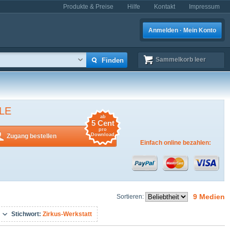
Produkte & Preise
Hilfe
Kontakt
Impressum
Anmelden · Mein Konto
Sammelkorb
leer
LE
ab
5 Cent
pro
Download
Zugang bestellen
Einfach online bezahlen:
9 Medien
Sortieren:
Stichwort:
Zirkus-Werkstatt