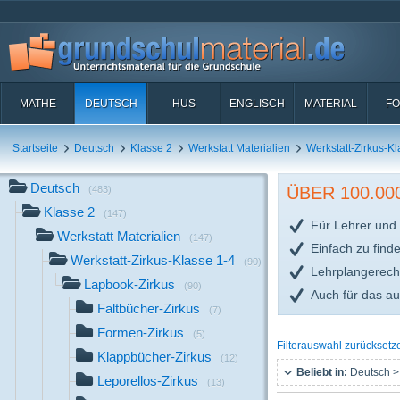
MATHE
DEUTSCH
HUS
ENGLISCH
MATERIAL
FO
Startseite
Deutsch
Klasse 2
Werkstatt Materialien
Werkstatt-Zirkus-Kl
Deutsch
ÜBER 100.0
(483)
Klasse 2
(147)
Für Lehrer und 
Werkstatt Materialien
(147)
Einfach zu find
Werkstatt-Zirkus-Klasse 1-4
(90)
Lehrplangerech
Lapbook-Zirkus
(90)
Auch für das a
Faltbücher-Zirkus
(7)
Formen-Zirkus
(5)
Filterauswahl zurücksetz
Klappbücher-Zirkus
(12)
Beliebt in:
Deutsch >
Leporellos-Zirkus
(13)