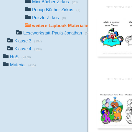
Mini-Bücher-Zirkus
(29)
TITELSEITE-ZIRKU
Popup-Bücher-Zirkus
(7)
Puzzle-Zirkus
(8)
weitere-Lapbook-Materialien
(9)
Lesewerkstatt-Paula-Jonathan
(57)
Klasse 3
(197)
Klasse 4
(139)
HuS
(2478)
Material
(415)
TITELSEITE-ZIRKU