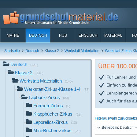
MATHE
DEUTSCH
HUS
ENGLISCH
MATERIAL
FO
Startseite
Deutsch
Klasse 2
Werkstatt Materialien
Werkstatt-Zirkus-Kl
Deutsch
ÜBER 100.0
(431)
Klasse 2
(140)
Für Lehrer und 
Werkstatt Materialien
(140)
Einfach zu find
Werkstatt-Zirkus-Klasse 1-4
(83)
Lehrplangerech
Lapbook-Zirkus
(83)
Auch für das a
Formen-Zirkus
(5)
Klappbücher-Zirkus
(12)
Filterauswahl zurücksetz
Leporellos-Zirkus
(13)
Beliebt in:
Deutsch >
Mini-Bücher-Zirkus
(29)