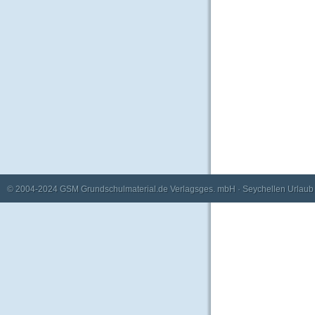
© 2004-2024
GSM Grundschulmaterial.de Verlagsges. mbH
·
Seychellen Urlaub