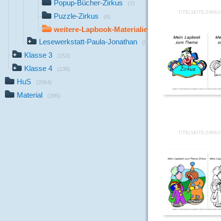
Popup-Bücher-Zirkus
(7)
TITELSEITE-ZIRKU
Puzzle-Zirkus
(8)
weitere-Lapbook-Materialien
(9)
Lesewerkstatt-Paula-Jonathan
(57)
Klasse 3
(152)
Klasse 4
(139)
HuS
(2064)
Material
(395)
TITELSEITE-ZIRKU