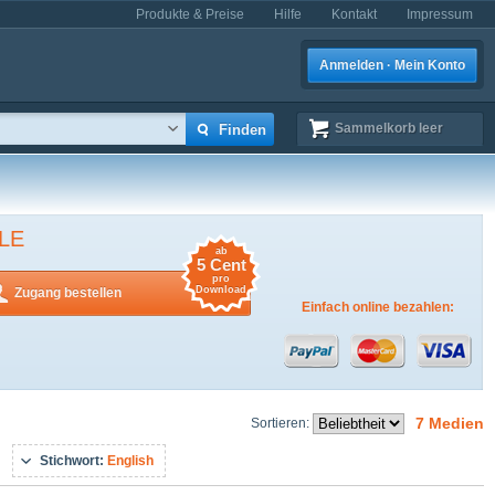
Produkte & Preise
Hilfe
Kontakt
Impressum
Anmelden · Mein Konto
Sammelkorb
leer
LE
ab
5 Cent
pro
Download
Zugang bestellen
Einfach online bezahlen:
7 Medien
Sortieren:
Stichwort:
English