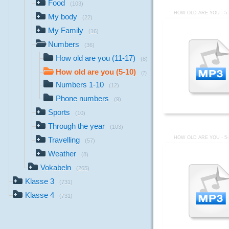
Food
(103)
HOW OLD ARE YOU - 5-
My body
(22)
My Family
(16)
Numbers
(36)
How old are you (11-17)
(8)
How old are you (5-10)
(7)
Numbers 1-10
(12)
Phone numbers
(9)
Sports
(10)
Through the year
(103)
HOW OLD ARE YOU - 5-
Travelling
(57)
Weather
(8)
Vokabeln
(265)
Klasse 3
(731)
Klasse 4
(731)