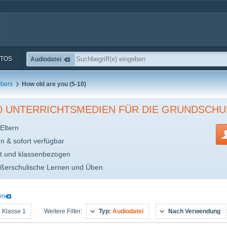
TOS
Audiodatei
bers
How old are you (5-10)
00 UNTERRICHTSMEDIEN FÜR DIE GRUNDSCHU
Eltern
en & sofort verfügbar
t und klassenbezogen
ußerschulische Lernen und Üben
en
 Klasse 1
Typ:
Audiodatei
Nach Verwendung
Weitere Filter: