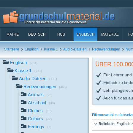
MATHE
DEUTSCH
HUS
ENGLISCH
MATERIAL
FO
Startseite
Englisch
Klasse 1
Audio-Dateien
Redewendungen
Num
Englisch
ÜBER 100.0
(731)
Klasse 1
(731)
Für Lehrer und 
Audio-Dateien
(731)
Einfach zu find
Redewendungen
(466)
Lehrplangerech
Animals
(23)
Auch für das a
At school
(40)
Clothes
(19)
Filterauswahl zurücksetz
Colours
(22)
Beliebt in:
Englisch >
Feelings
(7)