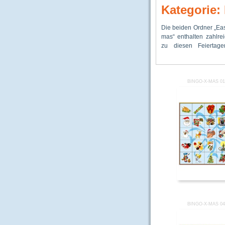
Kategorie:
Die beiden Ordner „Eas
verschiedene Baste
kleine und große fa
mas“ enthalten zahlre
Spiele, Rätselarbeitsb
zu diesen Feiertage
BINGO-X-MAS 0
BINGO-X-MAS 0