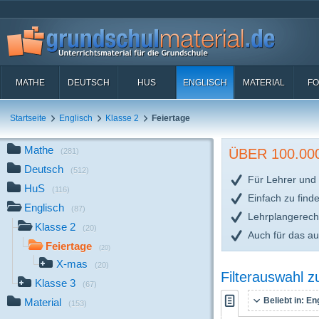
MATHE
DEUTSCH
HUS
ENGLISCH
MATERIAL
FO
Startseite
Englisch
Klasse 2
Feiertage
Mathe
ÜBER 100.0
(281)
Deutsch
(512)
Für Lehrer und 
HuS
(116)
Einfach zu find
Englisch
(87)
Lehrplangerech
Klasse 2
(20)
Auch für das a
Feiertage
(20)
X-mas
(20)
Filterauswahl 
Klasse 3
(67)
Beliebt in:
Eng
Material
(153)