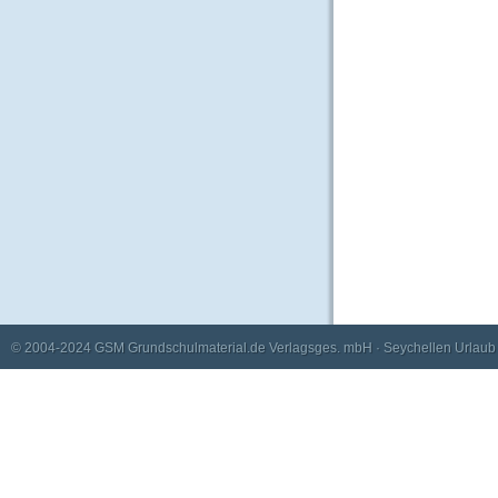
© 2004-2024
GSM Grundschulmaterial.de Verlagsges. mbH
·
Seychellen Urlaub