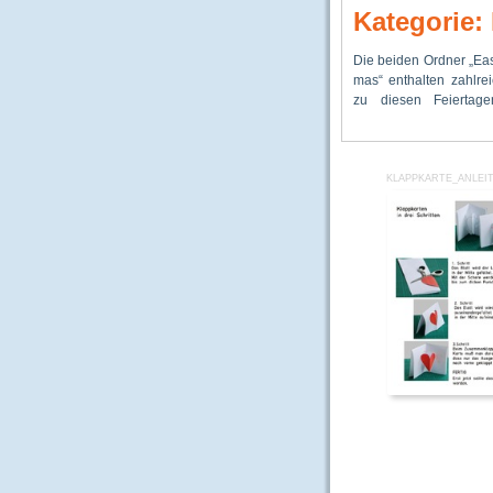
Kategorie:
Die beiden Ordner „Eas
verschiedene Baste
kleine und große fa
mas“ enthalten zahlre
Spiele, Rätselarbeitsb
zu diesen Feiertage
KLAPPKARTE_ANLEI