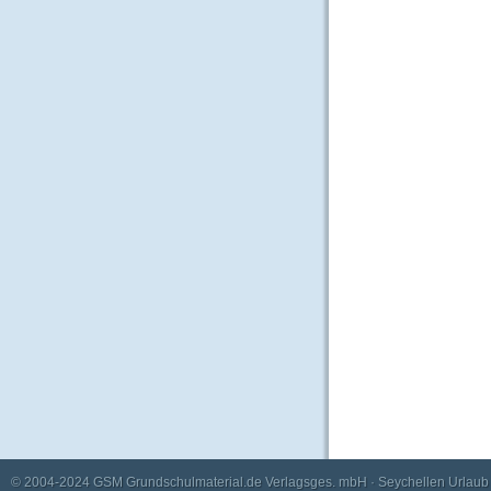
© 2004-2024
GSM Grundschulmaterial.de Verlagsges. mbH
·
Seychellen Urlaub