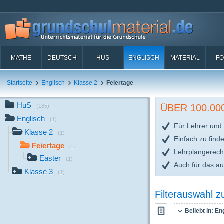
MATHE
DEUTSCH
HUS
ENGLISCH
MATERIAL
FO
Startseite
Englisch
Klasse 2
Feiertage
HuS
ÜBER 100.0
(185)
Englisch
(1)
Für Lehrer und 
Klasse 2
(1)
Einfach zu find
Feiertage
(1)
Lehrplangerech
Easter
(1)
Auch für das a
Klasse 3
(1)
Filterauswahl 
Beliebt in:
Eng