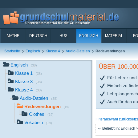
MATHE
DEUTSCH
HUS
ENGLISCH
MATERIAL
FO
Startseite
Englisch
Klasse 4
Audio-Dateien
Redewendungen
Englisch
ÜBER 100.0
(38)
Klasse 1
(38)
Für Lehrer und 
Klasse 3
(38)
Einfach zu find
Klasse 4
(38)
Lehrplangerech
Audio-Dateien
(38)
Auch für das a
Redewendungen
(19)
Clothes
(19)
Filterauswahl zurücksetz
Vokabeln
(19)
Beliebt in:
Englisch >