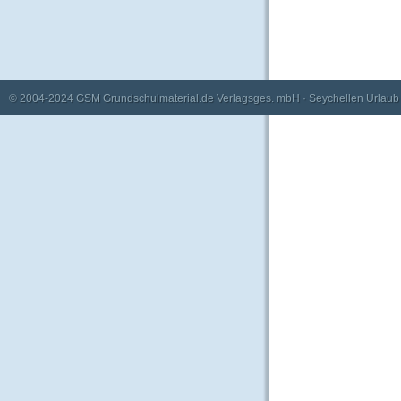
© 2004-2024
GSM Grundschulmaterial.de Verlagsges. mbH
·
Seychellen Urlaub