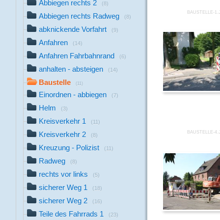
Abbiegen rechts 2
(8)
BAUSTELLE-1.
Abbiegen rechts Radweg
(8)
abknickende Vorfahrt
(9)
Anfahren
(14)
Anfahren Fahrbahnrand
(6)
anhalten - absteigen
(14)
Baustelle
(11)
Einordnen - abbiegen
(7)
Helm
(3)
Kreisverkehr 1
(11)
BAUSTELLE-4.
Kreisverkehr 2
(8)
Kreuzung - Polizist
(11)
Radweg
(8)
rechts vor links
(5)
sicherer Weg 1
(18)
sicherer Weg 2
(16)
Teile des Fahrrads 1
(23)