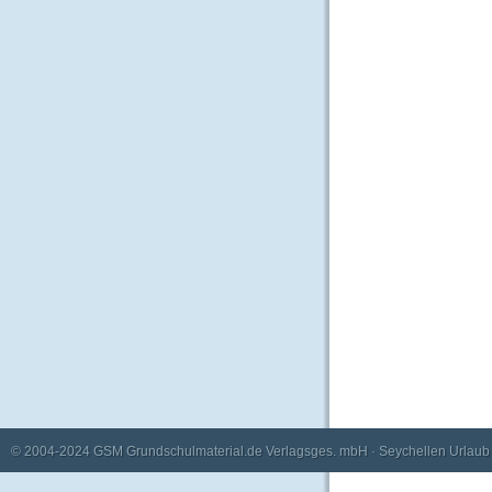
© 2004-2024
GSM Grundschulmaterial.de Verlagsges. mbH
·
Seychellen Urlaub