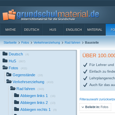
MATHE
DEUTSCH
HUS
ENGLISCH
MATERIAL
FO
Startseite
Fotos
Verkehrserziehung
Rad fahren
Baustelle
Deutsch
ÜBER 100.0
(4)
HuS
(667)
Für Lehrer und 
Fotos
(411)
Einfach zu find
Gegenstände
(18)
Lehrplangerech
Verkehrserziehung
(410)
Auch für das a
Rad fahren
(343)
Abbiegen links 1
(16)
Filterauswahl zurücksetz
Abbiegen links 2
(13)
Beliebt in:
Fotos
Abbiegen rechts 1
(9)