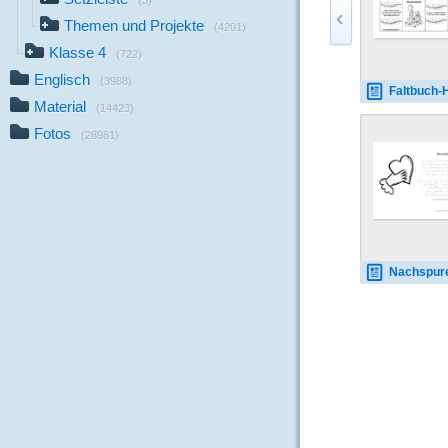
(3)
Themen und Projekte
(4201)
Klasse 4
(722)
Englisch
(3988)
Faltbuch-Herzenstausch-E
Material
(14423)
Fotos
(28981)
Nachspuren-Herzenstausch