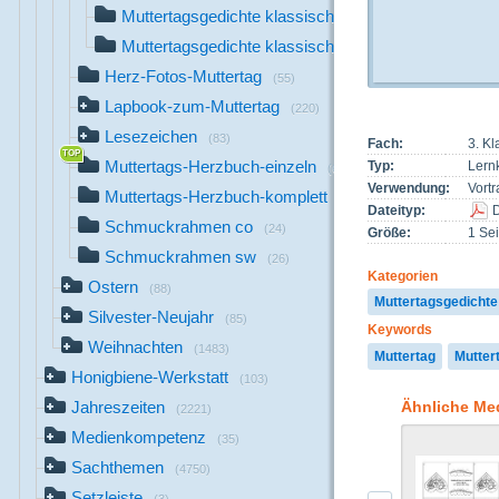
Muttertagsgedichte klassisch SAS
(21)
Muttertagsgedichte klassisch VA
(21)
Herz-Fotos-Muttertag
(55)
Lapbook-zum-Muttertag
(220)
Lesezeichen
(83)
Fach:
3. K
Muttertags-Herzbuch-einzeln
Typ:
Lernk
(61)
Verwendung:
Vortr
Muttertags-Herzbuch-komplett
(6)
Dateityp:
Schmuckrahmen co
(24)
Größe:
1 Sei
Schmuckrahmen sw
(26)
Kategorien
Ostern
(88)
Muttertagsgedichte
Silvester-Neujahr
(85)
Keywords
Weihnachten
(1483)
Muttertag
Mutter
Honigbiene-Werkstatt
(103)
Ähnliche Me
Jahreszeiten
(2221)
Medienkompetenz
(35)
Sachthemen
(4750)
Setzleiste