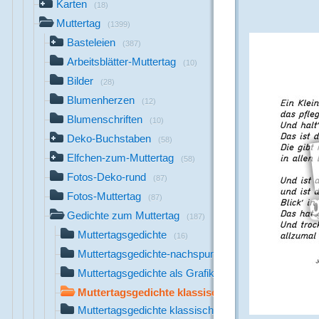
Karten
(18)
Muttertag
(1399)
Basteleien
(387)
Arbeitsblätter-Muttertag
(10)
Bilder
(28)
Blumenherzen
(12)
Blumenschriften
(10)
Deko-Buchstaben
(58)
Elfchen-zum-Muttertag
(58)
Fotos-Deko-rund
(87)
Fotos-Muttertag
(87)
Gedichte zum Muttertag
(187)
Muttertagsgedichte
(16)
Muttertagsgedichte-nachspuren
(15)
Muttertagsgedichte als Grafik
(34)
Muttertagsgedichte klassisch
(59)
Muttertagsgedichte klassisch LA
(21)