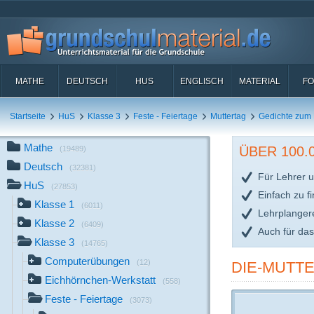
MATHE
DEUTSCH
HUS
ENGLISCH
MATERIAL
FO
Startseite
HuS
Klasse 3
Feste - Feiertage
Muttertag
Gedichte zum 
Mathe
ÜBER 100
(19489)
Deutsch
(32381)
Für Lehrer u
HuS
(27853)
Einfach zu f
Klasse 1
(6011)
Lehrplanger
Klasse 2
(6409)
Auch für da
Klasse 3
(14765)
Computerübungen
(12)
DIE-MUTTE
Eichhörnchen-Werkstatt
(558)
Feste - Feiertage
(3073)