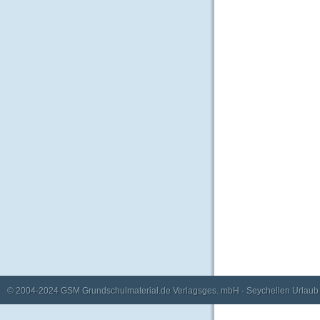
© 2004-2024
GSM Grundschulmaterial.de Verlagsges. mbH
·
Seychellen Urlaub