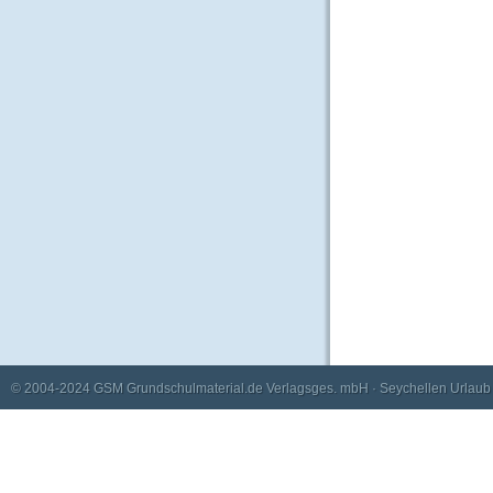
© 2004-2024
GSM Grundschulmaterial.de Verlagsges. mbH
·
Seychellen Urlaub