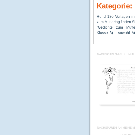
Kategorie:
Rund 180 Vorlagen mi
das Gedicht auswendi
Ausgangssc
zum Muttertag finden S
oder zu verschenken
Schulausgangsch
"Gedichte zum Mutte
Nachspurvorlage
Klasse 3) - sowohl V
Schriftarten La
NACHSPUREN-AN DIE MUT
NACHSPUREN-AN-MEINE-M