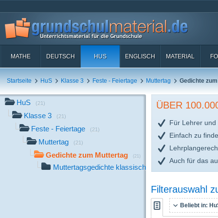
MATHE
DEUTSCH
HUS
ENGLISCH
MATERIAL
FO
Startseite
HuS
Klasse 3
Feste - Feiertage
Muttertag
Gedichte zum
HuS
ÜBER 100.0
(21)
Klasse 3
(21)
Für Lehrer und 
Feste - Feiertage
(21)
Einfach zu find
Muttertag
(21)
Lehrplangerech
Gedichte zum Muttertag
(21)
Auch für das a
Muttertagsgedichte klassisch LA
(21)
Filterauswahl 
Beliebt in:
HuS