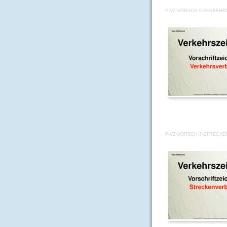
P-VZ-VORSCH-6-VERKEH
P-VZ-VORSCH-7-STRECK