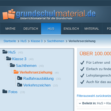
MATHE
DEUTSCH
HUS
ENGLISCH
MATERIAL
FO
Startseite
HuS
Klasse 3
Sachthemen
Verkehrserziehung
HuS
ÜBER 100.0
(40)
Klasse 3
(40)
Für Lehrer und 
Sachthemen
(40)
Einfach zu find
Verkehrserziehung
(40)
Lehrplangerech
Radfahrausbildung
(30)
Auch für das a
Verkehrszeichen
(10)
Fotos
(19)
Filterauswahl zurücksetz
Beliebt in:
HuS > Kla