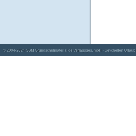
© 2004-2024
GSM Grundschulmaterial.de Verlagsges. mbH
·
Seychellen Urlaub