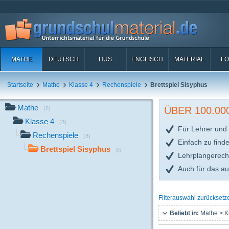
MATHE
DEUTSCH
HUS
ENGLISCH
MATERIAL
FO
Startseite
Mathe
Klasse 4
Rechenspiele
Brettspiel Sisyphus
Mathe
ÜBER 100.0
(8)
Klasse 4
(8)
Für Lehrer und 
Rechenspiele
(8)
Einfach zu find
Brettspiel Sisyphus
(8)
Lehrplangerech
Auch für das a
Filterauswahl zurücksetz
Beliebt in:
Mathe > K