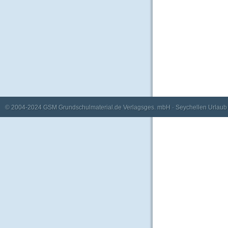
© 2004-2024
GSM Grundschulmaterial.de Verlagsges. mbH
·
Seychellen Urlaub