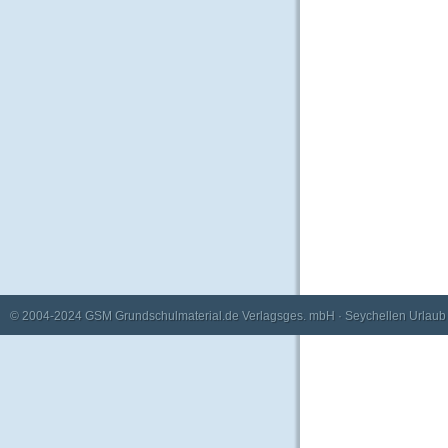
© 2004-2024
GSM Grundschulmaterial.de Verlagsges. mbH
·
Seychellen Urlaub