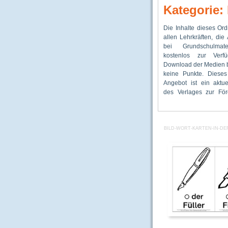
Kategorie:
Die Inhalte dieses Or
Kindern mit Migrations
Deutsch, Klasse 2, 
allen Lehrkräften, di
Im Mittelpunkt stehen
als Zweitsprache, Bild
bei Grundschulmate
denen das Lernen de
DaZ 
kostenlos zur Verf
Sprache bzw. 
Link:https://www.grundschulmaterial.de/
Download der Medien 
Alphabetisie
2/DAZ - Deut
keine Punkte. Dieses
Anfangsunterricht unt
Zweitsprache/Bild-W
Angebot ist ein aktue
gefördert werden 
des Verlages zur Fö
Fundstelle für weitere 
BILD-WORT-KARTEN-IN-DE