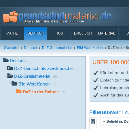
MATHE
DEUTSCH
HUS
ENGLISCH
MATERIAL
FO
Startseite
Deutsch
DaZ-Gratismaterial
Bild-Wort-Karten
DaZ-In der S
Deutsch
ÜBER 100.0
(7)
DaZ-Deutsch als Zweitsprache
(2)
Für Lehrer und 
DaZ-Gratismaterial
(5)
Einfach zu find
Bild-Wort-Karten
(5)
Lehrplangerech
DaZ-In der Schule
(5)
Auch für das a
Filterauswahl 
Beliebt in:
De