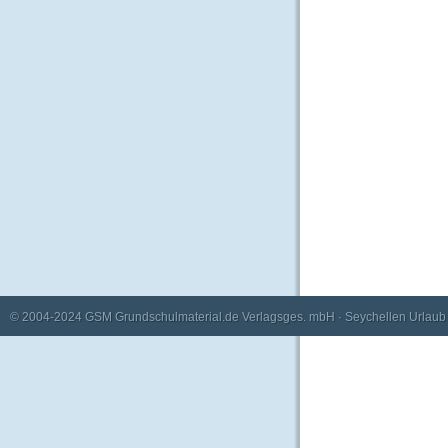
© 2004-2024
GSM Grundschulmaterial.de Verlagsges. mbH
·
Seychellen Urlaub