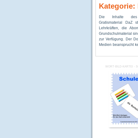
Kategorie:
Die Inhalte des
Dieses kostenlose Ang
Sprache bzw. 
Gratismaterial DaZ s
Beitrag des Ver
Alphabetisie
Lehrkräften, die Abo
Förderung von Ki
Anfangsunterricht unt
Grundschulmaterial sin
Migrationshinter
zur Verfügung. Der D
Mittelpunkt stehen 
Medien beansprucht ke
denen das Lernen de
WORT-BILD-KARTEI - 