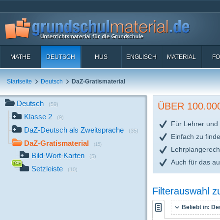
MATHE
DEUTSCH
HUS
ENGLISCH
MATERIAL
FO
Startseite
Deutsch
DaZ-Gratismaterial
Deutsch
ÜBER 100.0
(59)
Klasse 2
(9)
Für Lehrer und 
DaZ-Deutsch als Zweitsprache
(35)
Einfach zu find
DaZ-Gratismaterial
(15)
Lehrplangerech
Bild-Wort-Karten
(5)
Auch für das a
Setzleiste
(10)
Filterauswahl 
Beliebt in:
De