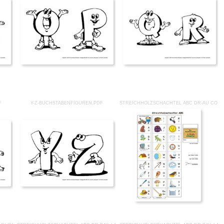
F
Y-Z-BUCHSTABENFIGUREN.PDF
STREICHHOLZSCHACHTEL ABC DR-AU CO.P