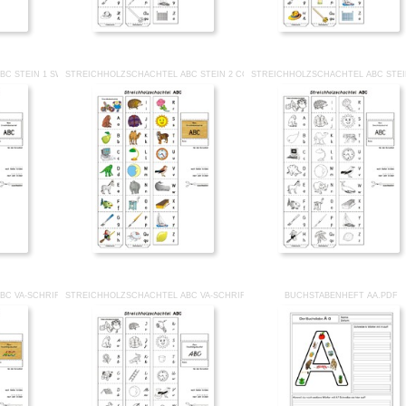
BC STEIN 1 SW.PDF
STREICHHOLZSCHACHTEL ABC STEIN 2 CO.PDF
STREICHHOLZSCHACHTEL ABC STEI
BC VA-SCHRIFT CO.PDF
STREICHHOLZSCHACHTEL ABC VA-SCHRIFT SW.PDF
BUCHSTABENHEFT AA.PDF