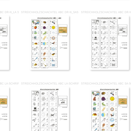
BC DR-N_LA SW.PDF
STREICHHOLZSCHACHTEL ABC DR-N_SAS CO.PDF
STREICHHOLZSCHACHTEL ABC DR-
BC LA-SCHRIFT CO.PDF
STREICHHOLZSCHACHTEL ABC LA-SCHRIFT SW.PDF
STREICHHOLZSCHACHTEL ABC SA-S