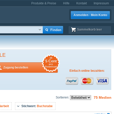
Produkte & Preise
Hilfe
Kontakt
Impressum
Anmelden · Mein Konto
Sammelkorb
leer
LE
ab
5 Cent
pro
Download
Zugang bestellen
Einfach online bezahlen:
75 Medien
Sortieren:
larbeit
Stichwort:
Buchstabe