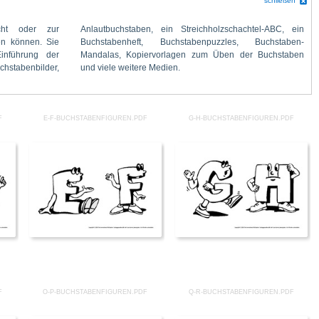
schließen
und viele weitere Medien.
F
E-F-BUCHSTABENFIGUREN.PDF
G-H-BUCHSTABENFIGUREN.PDF
F
O-P-BUCHSTABENFIGUREN.PDF
Q-R-BUCHSTABENFIGUREN.PDF