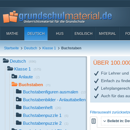
MATHE
DEUTSCH
HUS
ENGLISCH
MATERIAL
FO
Startseite
Deutsch
Klasse 1
Buchstaben
Deutsch
ÜBER 100.0
(696)
Klasse 1
(575)
Für Lehrer und 
Anlaute
(2)
Einfach zu find
Buchstaben
(75)
Lehrplangerech
Buchstabenfiguren ausmalen
(13)
Auch für das a
Buchstabenbilder - Anlauttabellen
(29)
Buchstabenheft
(26)
Filterauswahl zurücksetz
Buchstabenpuzzle 1
(6)
Beliebt in:
Deu
Buchstabenpuzzle 2
(1)