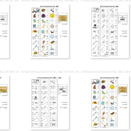
BC DR-AU SW.PDF
STREICHHOLZSCHACHTEL ABC DR-BAY CO.PDF
STREICHHOLZSCHACHTEL ABC DR-B
BC DR-BAY_VA CO.PDF
STREICHHOLZSCHACHTEL ABC DR-BAY_VA SW.PDF
STREICHHOLZSCHACHTEL ABC DR-N