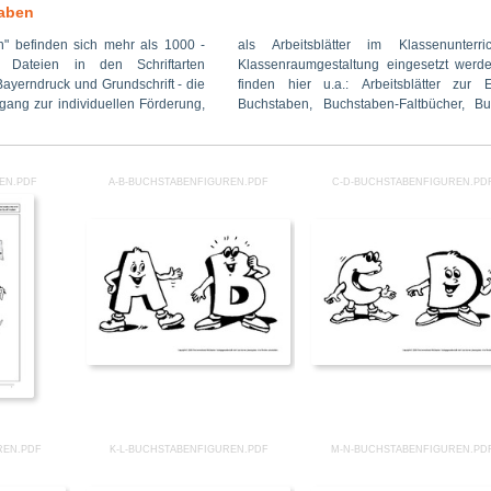
taben
" befinden sich mehr als 1000 -
im Klassenunterricht oder zur
n Streichholzschachtel-ABC, ein
ge Dateien in den Schriftarten
g eingesetzt werden können. Sie
chstabenpuzzles, Buchstaben-
ayerndruck und Grundschrift - die
beitsblätter zur Einführung der
lagen zum Üben der Buchstaben
gang zur individuellen Förderung,
n-Faltbücher, Buchstabenbilder,
EN.PDF
A-B-BUCHSTABENFIGUREN.PDF
C-D-BUCHSTABENFIGUREN.PD
REN.PDF
K-L-BUCHSTABENFIGUREN.PDF
M-N-BUCHSTABENFIGUREN.PD