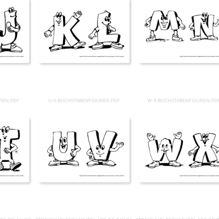
REN.PDF
U-V-BUCHSTABENFIGUREN.PDF
W-X-BUCHSTABENFIGUREN.PD