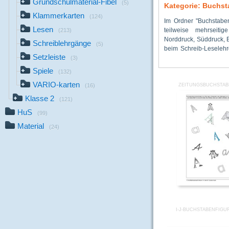
Grundschulmaterial-Fibel
(5)
Kategorie: Buchs
Klammerkarten
(124)
Im Ordner "Buchstaben
als Arbeitsblätter 
Anlautbuchstaben, ei
Lesen
teilweise mehrseiti
Klassenraumgestaltun
Buchstabenheft, Bu
(213)
Norddruck, Süddruck, B
finden hier u.a.: Ar
Mandalas, Kopiervor
Schreiblehrgänge
(5)
beim Schreib-Leselehr
Buchstaben, Buchstabe
Setzleiste
(3)
Spiele
(132)
VARIO-karten
(16)
ZEITUNGSBUCHSTAB
Klasse 2
(121)
HuS
(99)
Material
(24)
I-J-BUCHSTABENFIGU