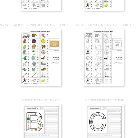
N 2 SW.PDF
STREICHHOLZSCHACHTEL ABC STEIN 3 CO.PDF
STREICHHOLZSCHACHTEL ABC STEIN 3 SW.
BUCHSTABENHEFT BB.PDF
BUCHSTABENHEFT CC.PDF