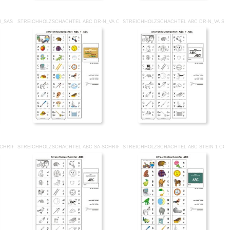
N_SAS SW.PDF
STREICHHOLZSCHACHTEL ABC DR-N_VA CO.PDF
STREICHHOLZSCHACHTEL ABC DR-N_VA SW
CHRIFT CO.PDF
STREICHHOLZSCHACHTEL ABC SA-SCHRIFT SW.PDF
STREICHHOLZSCHACHTEL ABC STEIN 1 CO.