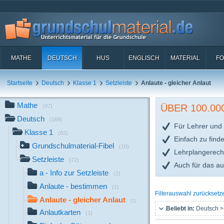
MATHE
DEUTSCH
HUS
ENGLISCH
MATERIAL
FO
Startseite
Deutsch
Klasse 1
Setzleiste
Anlaute - gleicher Anlaut
Mathe
ÜBER 100.0
(97)
Deutsch
(168)
Für Lehrer und 
Klasse 1
(82)
Einfach zu find
Grundschulmaterial-Fibel
(10)
Lehrplangerech
Setzleiste
(72)
Auch für das a
a - Info zur Setzleiste
(2)
Anlaute - bestimmen
(1)
Filterauswahl zurücksetz
Anlaute - gleicher Anlaut
(1)
Beliebt in:
Deutsch >
Anlautkarten
(1)