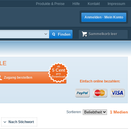
Produkte & Preise
Hilfe
Kontakt
Impressum
Anmelden · Mein Konto
Sammelkorb
leer
LE
ab
5 Cent
pro
Download
Zugang bestellen
Einfach online bezahlen:
1 Medien
Sortieren:
Nach Stichwort