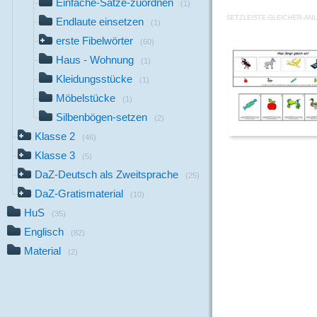
Einfache-Sätze-zuordnen
(1)
SETZLEISTE-GLEICHER-ANL
Endlaute einsetzen
(1)
erste Fibelwörter
(60)
Haus - Wohnung
(1)
Kleidungsstücke
(1)
Möbelstücke
(1)
Silbenbögen-setzen
(2)
Klasse 2
(46)
Klasse 3
(5)
DaZ-Deutsch als Zweitsprache
(25)
DaZ-Gratismaterial
(10)
HuS
(35)
Englisch
(82)
Material
(2)