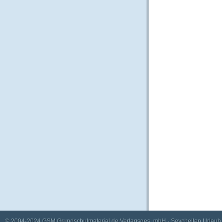
© 2004-2024
GSM Grundschulmaterial.de Verlagsges. mbH
·
Seychellen Urlaub