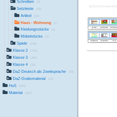
Schreiben
(3)
SETZLEISTE-HAUS-W
Setzleiste
(15)
Artikel
(12)
Haus - Wohnung
(1)
Kleidungsstücke
(1)
Möbelstücke
(1)
Spiele
(134)
Klasse 2
(710)
Klasse 3
(182)
Klasse 4
(32)
DaZ-Deutsch als Zweitsprache
(70)
DaZ-Gratismaterial
(12)
HuS
(321)
Material
(287)