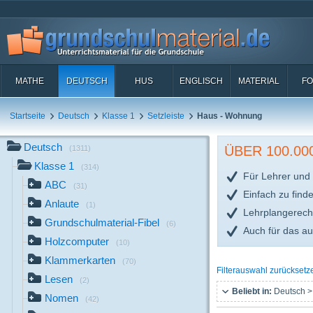
MATHE
DEUTSCH
HUS
ENGLISCH
MATERIAL
FO
Startseite
Deutsch
Klasse 1
Setzleiste
Haus - Wohnung
Deutsch
ÜBER 100.0
(1311)
Klasse 1
(314)
Für Lehrer und 
ABC
(31)
Einfach zu find
Anlaute
(1)
Lehrplangerech
Grundschulmaterial-Fibel
(6)
Auch für das a
Holzcomputer
(10)
Klammerkarten
(70)
Filterauswahl zurücksetz
Lesen
(2)
Beliebt in:
Deutsch >
Nomen
(42)