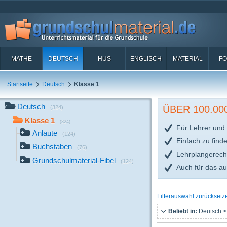
MATHE
DEUTSCH
HUS
ENGLISCH
MATERIAL
FO
Startseite
Deutsch
Klasse 1
Deutsch
ÜBER 100.0
(324)
Klasse 1
(324)
Für Lehrer und 
Anlaute
(124)
Einfach zu find
Buchstaben
(76)
Lehrplangerech
Grundschulmaterial-Fibel
(124)
Auch für das a
Filterauswahl zurücksetz
Beliebt in:
Deutsch >