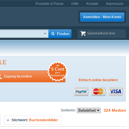
Produkte & Preise
Hilfe
Kontakt
Impressum
Anmelden · Mein Konto
Sammelkorb
leer
LE
ab
5 Cent
pro
Download
Zugang bestellen
Einfach online bezahlen:
324 Medien
Sortieren:
Stichwort:
Buchstabenbilder