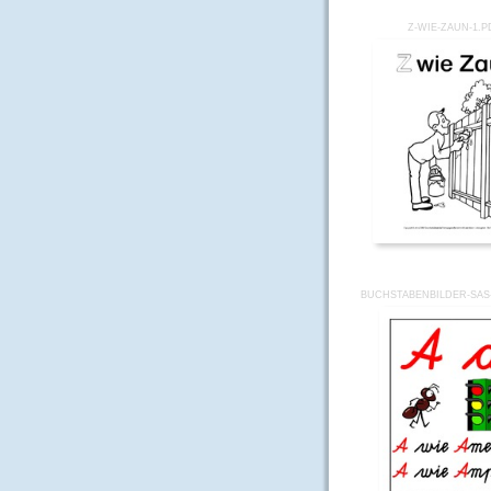
Z-WIE-ZAUN-1.P
BUCHSTABENBILDER-SAS-