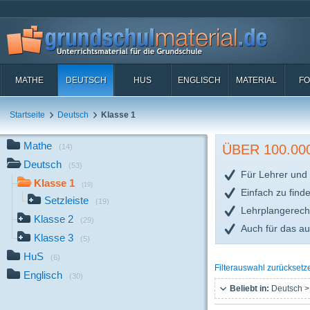
MATHE
DEUTSCH
HUS
ENGLISCH
MATERIAL
FO
Startseite
Deutsch
Klasse 1
Mathe
ÜBER 100.0
(14)
Deutsch
(53)
Für Lehrer und 
Klasse 1
(19)
Einfach zu find
Setzleiste
(19)
Lehrplangerech
Klasse 2
(29)
Auch für das a
Klasse 3
(5)
HuS
(6)
Filterauswahl zurücksetz
Englisch
(30)
Beliebt in:
Deutsch >