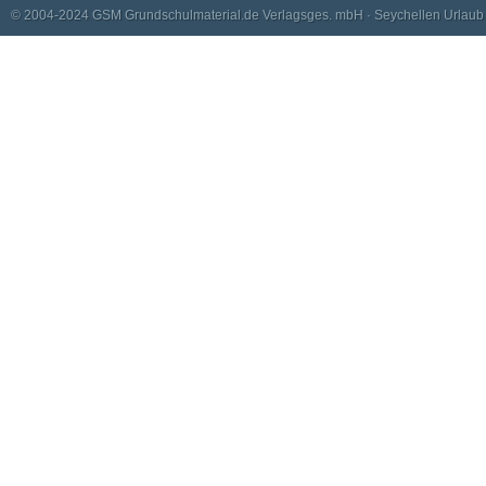
© 2004-2024
GSM Grundschulmaterial.de Verlagsges. mbH
·
Seychellen Urlaub