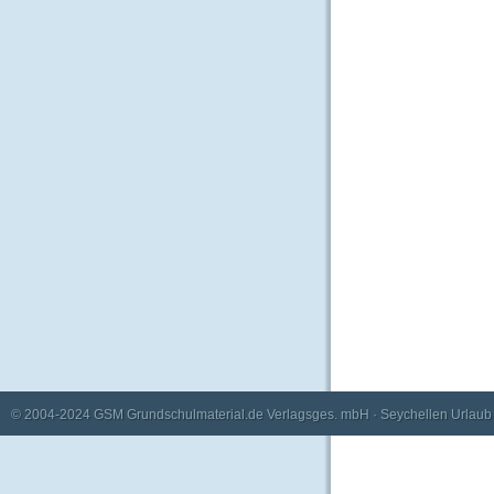
© 2004-2024
GSM Grundschulmaterial.de Verlagsges. mbH
·
Seychellen Urlaub