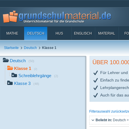
MATHE
DEUTSCH
HUS
ENGLISCH
MATERIAL
FO
Startseite
Deutsch
Klasse 1
Deutsch
ÜBER 100.0
(50)
Klasse 1
(2)
Für Lehrer und 
Schreiblehrgänge
(2)
Einfach zu find
Klasse 3
(48)
Lehrplangerech
Auch für das a
Filterauswahl zurücksetz
Beliebt in:
Deutsch >