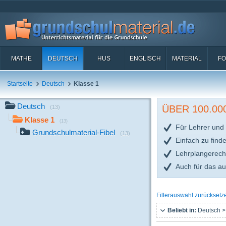
MATHE
DEUTSCH
HUS
ENGLISCH
MATERIAL
FO
Startseite
Deutsch
Klasse 1
Deutsch
ÜBER 100.0
(13)
Klasse 1
(13)
Für Lehrer und 
Grundschulmaterial-Fibel
(13)
Einfach zu find
Lehrplangerech
Auch für das a
Filterauswahl zurücksetz
Beliebt in:
Deutsch >