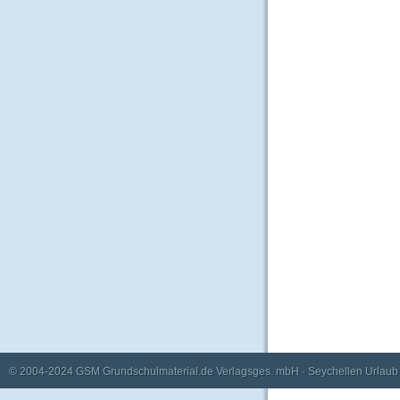
© 2004-2024
GSM Grundschulmaterial.de Verlagsges. mbH
·
Seychellen Urlaub