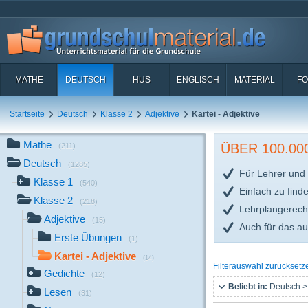
MATHE
DEUTSCH
HUS
ENGLISCH
MATERIAL
FO
Startseite
Deutsch
Klasse 2
Adjektive
Kartei - Adjektive
Mathe
ÜBER 100.0
(211)
Deutsch
(1285)
Für Lehrer und 
Klasse 1
(540)
Einfach zu find
Klasse 2
(218)
Lehrplangerech
Adjektive
(15)
Auch für das a
Erste Übungen
(1)
Kartei - Adjektive
(14)
Filterauswahl zurücksetz
Gedichte
(12)
Beliebt in:
Deutsch >
Lesen
(31)