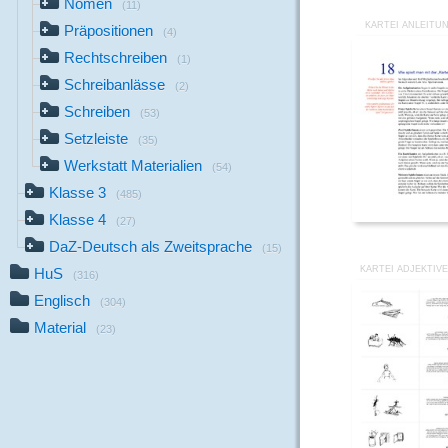
Nomen
(11)
KARTEI ANLEITU
Präpositionen
(4)
Rechtschreiben
(1)
Schreibanlässe
(2)
Schreiben
(53)
Setzleiste
(35)
Werkstatt Materialien
(54)
Klasse 3
(485)
Klasse 4
(27)
DaZ-Deutsch als Zweitsprache
(15)
KARTEI ADJEKTIVE
HuS
(316)
Englisch
(304)
Material
(23)