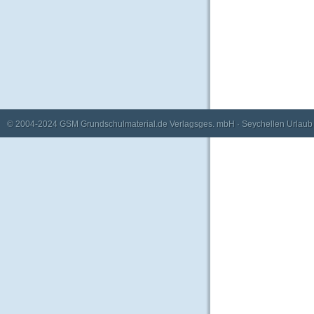
© 2004-2024
GSM Grundschulmaterial.de Verlagsges. mbH
·
Seychellen Urlaub