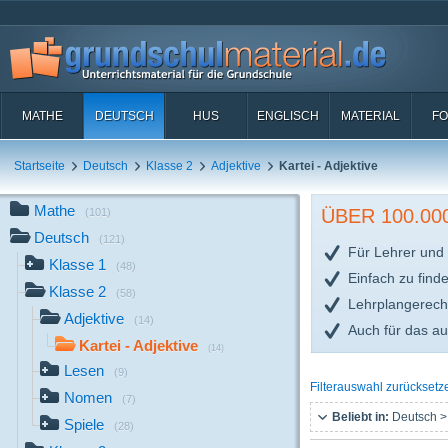
MATHE
DEUTSCH
HUS
ENGLISCH
MATERIAL
FO
Startseite
Deutsch
Klasse 2
Adjektive
Kartei - Adjektive
Mathe
ÜBER 100.0
(101)
Deutsch
(121)
Für Lehrer und 
Klasse 1
(48)
Einfach zu find
Klasse 2
(58)
Lehrplangerech
Adjektive
(14)
Auch für das a
Kartei - Adjektive
(14)
Lesen
(9)
Filterauswahl zurücksetz
Nomen
(7)
Beliebt in:
Deutsch >
Spiele
(28)