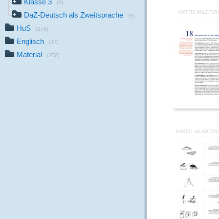
Klasse 3
(9)
KARTEI ANLEITU
DaZ-Deutsch als Zweitsprache
(6)
HuS
(176)
Englisch
(17)
Material
(250)
KARTEI ADJEKTIVE