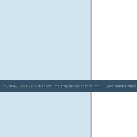
© 2004-2024
GSM Grundschulmaterial.de Verlagsges. mbH
·
Seychellen Urlaub