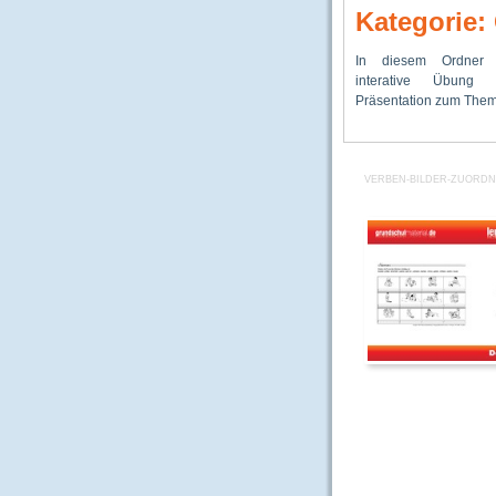
Kategorie:
In diesem Ordner 
mehrere Lernhefte zu 
erste Übungen zum Um
interative Übung
Adjektive, Präposi
Präsentation zum Them
Verben, sowie Kopierv
VERBEN-BILDER-ZUORDNE