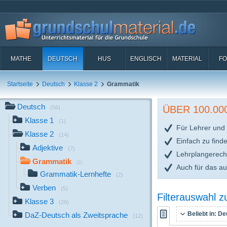
MATHE
DEUTSCH
HUS
ENGLISCH
MATERIAL
FO
Startseite
Deutsch
Klasse 2
Grammatik
Deutsch
ÜBER 100.0
(56)
Klasse 1
(1)
Für Lehrer und 
Klasse 2
(14)
Einfach zu find
Adjektive
(7)
Lehrplangerech
Grammatik
(2)
Auch für das a
Grammatik-Lernhefte
(2)
Verben
(5)
Filterauswahl 
Klasse 3
(29)
Beliebt in:
Deu
DaZ-Deutsch als Zweitsprache
(12)