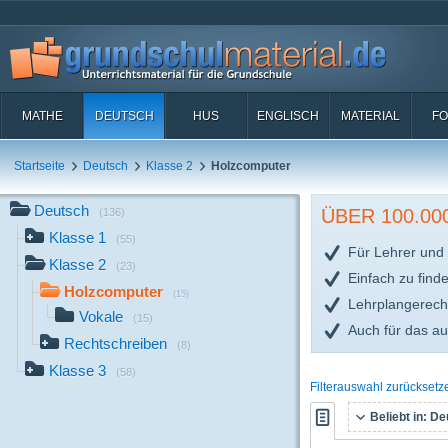
MATHE
DEUTSCH
HUS
ENGLISCH
MATERIAL
FO
Startseite
Deutsch
Klasse 2
Holzcomputer
Deutsch
ÜBER 100.0
(136)
Klasse 1
(55)
Für Lehrer und 
Klasse 2
(23)
Einfach zu find
Holzcomputer
(15)
Lehrplangerech
Vokale
(15)
Auch für das a
Rechtschreiben
(8)
Klasse 3
(58)
Filterauswahl zurücksetz
Beliebt in:
Deu