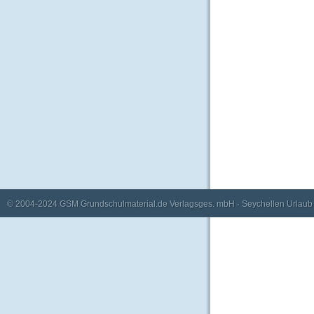
© 2004-2024
GSM Grundschulmaterial.de Verlagsges. mbH
·
Seychellen Urlaub