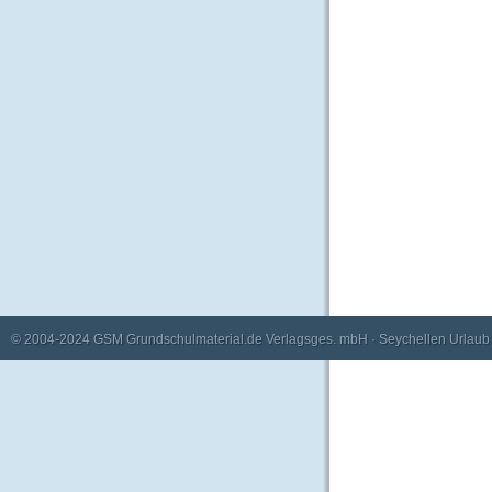
© 2004-2024
GSM Grundschulmaterial.de Verlagsges. mbH
·
Seychellen Urlaub