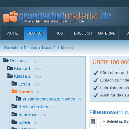
MATHE
DEUTSCH
HUS
ENGLISCH
MATERIAL
FO
Startseite
Deutsch
Klasse 2
Nomen
Deutsch
ÜBER 100.0
(555)
Klasse 1
(156)
Für Lehrer und 
Klasse 2
(328)
Einfach zu find
Lesen
(190)
Lehrplangerech
Nomen
(3)
Auch für das a
zusammengesetzte Nomen
(3)
Rechtschreiben
(1)
Filterauswahl 
Schreiben
(39)
Beliebt in:
Deu
Spiele
(9)