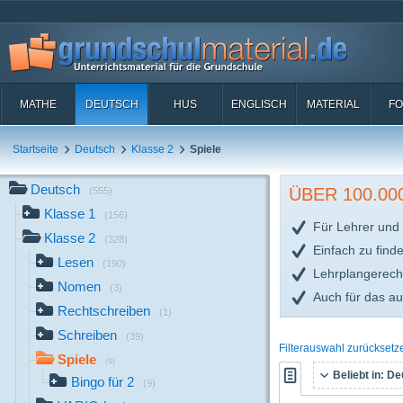
MATHE
DEUTSCH
HUS
ENGLISCH
MATERIAL
FO
Startseite
Deutsch
Klasse 2
Spiele
Deutsch
ÜBER 100.0
(555)
Klasse 1
(156)
Für Lehrer und 
Klasse 2
(328)
Einfach zu find
Lesen
(190)
Lehrplangerech
Nomen
(3)
Auch für das a
Rechtschreiben
(1)
Schreiben
(39)
Filterauswahl zurücksetz
Spiele
(9)
Beliebt in:
Deu
Bingo für 2
(9)