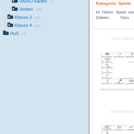
VARIO-karten
(6)
Kategorie: Spiele
Verben
(80)
Im Ordner Spiele si
Bingospiele, Dominos, 
Klasse 3
Dateien. Dazu
Quartetts, Memorys, K
(40)
Klasse 4
(40)
HuS
(4)
BINGO VERBEN1
BINGO VERBEN 