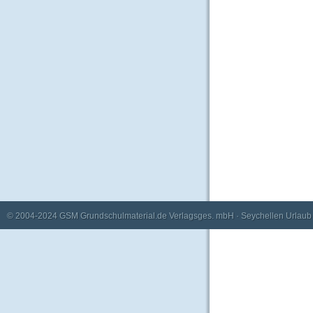
© 2004-2024
GSM Grundschulmaterial.de Verlagsges. mbH
·
Seychellen Urlaub