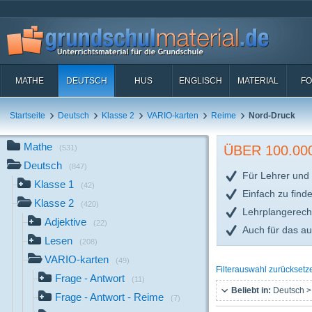
MATHE
DEUTSCH
HUS
ENGLISCH
MATERIAL
FO
Startseite
Deutsch
Klasse 2
VARIO-karten
Reime
Nord-Druck
Mathe
ÜBER 100.0
(531)
Deutsch
(847)
Für Lehrer und 
Klasse 1
(42)
Einfach zu find
Klasse 2
(420)
Lehrplangerech
Adjektive
(22)
Auch für das a
Lesen
(208)
VARIO-karten
(49)
Filterauswahl zurücksetz
Frage - Antwort
(11)
Beliebt in:
Deutsch >
Frage - Antwort - Reime
(7)