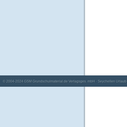
© 2004-2024
GSM Grundschulmaterial.de Verlagsges. mbH
·
Seychellen Urlaub