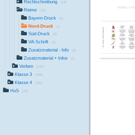
Rechtschreibung
(14)
REIME1-6.P
Reime
(15)
Bayern-Druck
(3)
Nord-Druck
(3)
Süd-Druck
(3)
VA-Schrift
(3)
Zusatzmaterial - Info
(3)
Zusatzmaterial + Infos
(2)
Verben
(141)
Klasse 3
(196)
Klasse 4
(191)
HuS
(25)