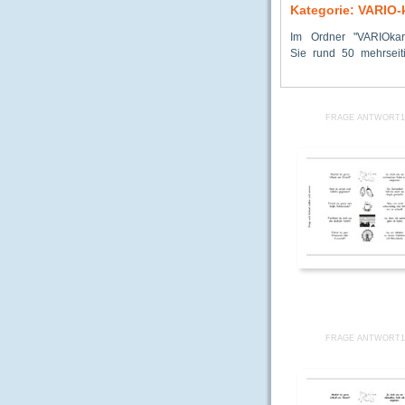
Kategorie: VARIO-
Im Ordner "VARIOkar
mit Druckvorlagen zu 
Sie rund 50 mehrseit
Frage- und Antworts
FRAGE ANTWORT1
FRAGE ANTWORT1