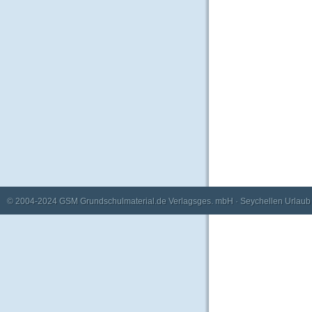
© 2004-2024
GSM Grundschulmaterial.de Verlagsges. mbH
·
Seychellen Urlaub