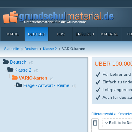
MATHE
DEUTSCH
HUS
ENGLISCH
MATERIAL
FO
Startseite
Deutsch
Klasse 2
VARIO-karten
Deutsch
ÜBER 100.0
(4)
Klasse 2
(4)
Für Lehrer und 
VARIO-karten
(4)
Einfach zu find
Frage - Antwort - Reime
(4)
Lehrplangerech
Auch für das a
Filterauswahl zurücksetz
Beliebt in:
Deu