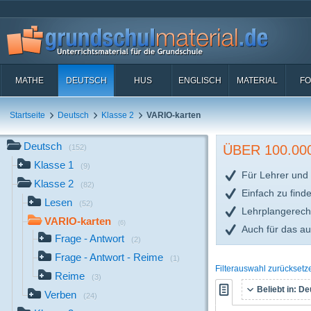
MATHE
DEUTSCH
HUS
ENGLISCH
MATERIAL
FO
Startseite
Deutsch
Klasse 2
VARIO-karten
Deutsch
ÜBER 100.0
(152)
Klasse 1
(9)
Für Lehrer und 
Klasse 2
(82)
Einfach zu find
Lesen
(52)
Lehrplangerech
VARIO-karten
(6)
Auch für das a
Frage - Antwort
(2)
Frage - Antwort - Reime
(1)
Filterauswahl zurücksetz
Reime
(3)
Beliebt in:
Deu
Verben
(24)