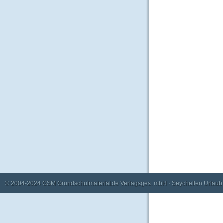
© 2004-2024
GSM Grundschulmaterial.de Verlagsges. mbH
·
Seychellen Urlaub