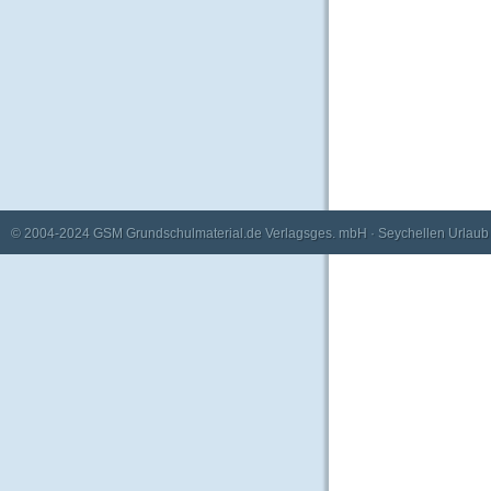
© 2004-2024
GSM Grundschulmaterial.de Verlagsges. mbH
·
Seychellen Urlaub