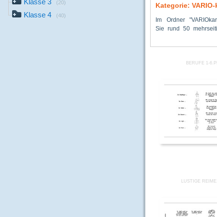
Klasse 3
(20)
Kategorie: VARIO-
Klasse 4
(40)
Im Ordner "VARIOkar
mit Druckvorlagen zu 
Sie rund 50 mehrseit
Frage- und Antworts
BERUFE 1-6.
LUSTIGE REIME