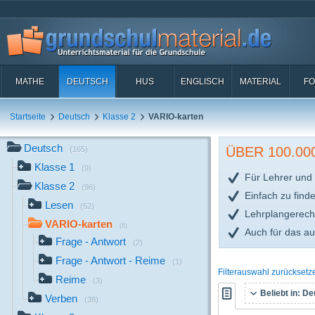
MATHE
DEUTSCH
HUS
ENGLISCH
MATERIAL
FO
Startseite
Deutsch
Klasse 2
VARIO-karten
Deutsch
ÜBER 100.0
(165)
Klasse 1
(9)
Für Lehrer und 
Klasse 2
(96)
Einfach zu find
Lesen
(52)
Lehrplangerech
VARIO-karten
(6)
Auch für das a
Frage - Antwort
(2)
Frage - Antwort - Reime
(1)
Filterauswahl zurücksetz
Reime
(3)
Beliebt in:
Deu
Verben
(38)