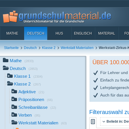
MATHE
DEUTSCH
HUS
ENGLISCH
MATERIAL
FO
Startseite
Deutsch
Klasse 2
Werkstatt Materialien
Werkstatt-Zirkus-
Mathe
ÜBER 100.0
(2833)
Deutsch
(2853)
Für Lehrer und 
Klasse 1
(2304)
Einfach zu find
Klasse 2
(267)
Lehrplangerech
Adjektive
(21)
Auch für das a
Präpositionen
(66)
Schreibanlässe
(22)
Filterauswahl 
Verben
(95)
Beliebt in:
Deu
Werkstatt Materialien
(63)