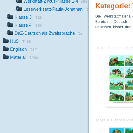
Werkstatt-Zirkus-Klasse 1-4
(88)
Kategorie: 
Lesewerkstatt-Paula-Jonathan
(57)
Die Werkstattmaterial
zu den Themen: Zirku
Lesewerkstatt Paula u
Klasse 3
(582)
Bereich Deutsch
Dateien), Wohnen u
Klasse 4
(139)
umfassen bisher drei 
(rund 230 Dateien
DaZ-Deutsch als Zweitsprache
(2)
HuS
(5418)
Englisch
BILDER-FÜR-LEPORELLO-P
(284)
Material
(1406)
BILDER-FÜR-LEPORELLO-P