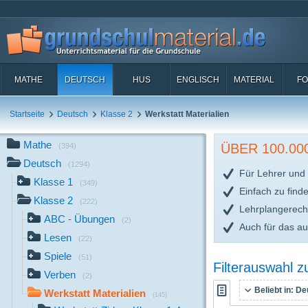
MATHE
DEUTSCH
HUS
ENGLISCH
MATERIAL
FO
Startseite
Deutsch
Klasse 2
Werkstatt Materialien
Mathe
ÜBER 100.0
(394)
Deutsch
(1294)
Für Lehrer und 
Klasse 1
(349)
Einfach zu find
Klasse 2
(222)
Lehrplangerech
ABC - Übungen
(2)
Auch für das a
Lesen
(22)
Spiele
(51)
Filterauswahl 
Verben
(2)
Beliebt in:
Deu
Werkstatt Materialien
(145)