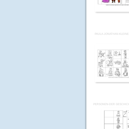
PAULA-JONATHAN-KLEINE
PERSONEN-DER GESCHICH