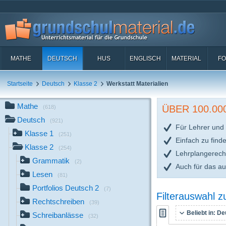
MATHE
DEUTSCH
HUS
ENGLISCH
MATERIAL
FO
Startseite
Deutsch
Klasse 2
Werkstatt Materialien
Mathe
ÜBER 100.0
(618)
Deutsch
(921)
Für Lehrer und 
Klasse 1
(251)
Einfach zu find
Klasse 2
(254)
Lehrplangerech
Grammatik
(2)
Auch für das a
Lesen
(81)
Portfolios Deutsch 2
(7)
Filterauswahl 
Rechtschreiben
(39)
Beliebt in:
Deu
Schreibanlässe
(32)