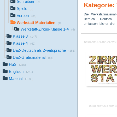
Schreiben
(3)
Kategorie: 
Spiele
(2)
Die Werkstattmaterial
zu den Themen: Zirku
Lesewerkstatt Paula u
Verben
(84)
Bereich Deutsch
Dateien), Wohnen u
Werkstatt Materialien
(4)
umfassen bisher drei 
(rund 230 Dateien
Werkstatt-Zirkus-Klasse 1-4
(4)
Klasse 3
(147)
Klasse 4
DEKO-ZIRKUS-ABC-CLOWNS
(62)
DaZ-Deutsch als Zweitsprache
(151)
DaZ-Gratismaterial
(56)
HuS
(315)
Englisch
(281)
Material
(1999)
DEKO-ZIRKUS-3-ZUM-B