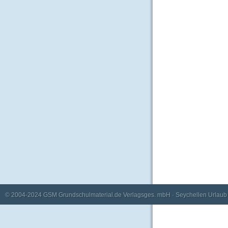
© 2004-2024
GSM Grundschulmaterial.de Verlagsges. mbH
·
Seychellen Urlaub