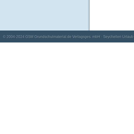
© 2004-2024
GSM Grundschulmaterial.de Verlagsges. mbH
·
Seychellen Urlaub