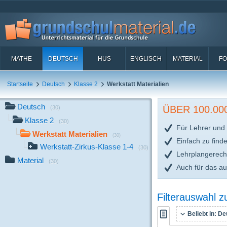
MATHE
DEUTSCH
HUS
ENGLISCH
MATERIAL
FO
Startseite
Deutsch
Klasse 2
Werkstatt Materialien
Deutsch
ÜBER 100.0
(30)
Klasse 2
(30)
Für Lehrer und 
Werkstatt Materialien
(30)
Einfach zu find
Werkstatt-Zirkus-Klasse 1-4
(30)
Lehrplangerech
Material
(30)
Auch für das a
Filterauswahl 
Beliebt in:
Deu