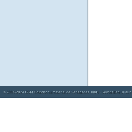
© 2004-2024
GSM Grundschulmaterial.de Verlagsges. mbH
·
Seychellen Urlaub