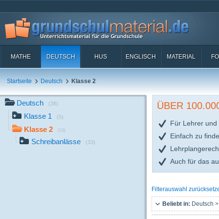
MATHE
DEUTSCH
HUS
ENGLISCH
MATERIAL
FO
Startseite
Deutsch
Klasse 2
Deutsch
ÜBER 100.0
(38)
Klasse 1
(5)
Für Lehrer und 
Klasse 2
(33)
Einfach zu find
Schreibanlässe
(33)
Lehrplangerech
Auch für das a
Filterauswahl zurücksetz
Beliebt in:
Deutsch >