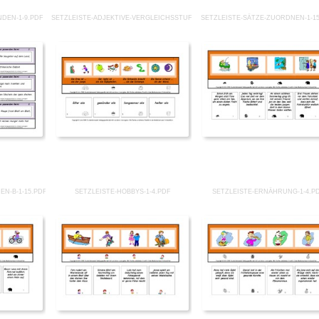
NDEN-1-9.PDF
SETZLEISTE-ADJEKTIVE-VERGLEICHSSTUFE-1-25.PDF
SETZLEISTE-SÄTZE-ZUORDNEN-1-1
EN-B-1-15.PDF
SETZLEISTE-HOBBYS-1-4.PDF
SETZLEISTE-ERNÄHRUNG-1-4.P