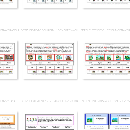
GEN-WER-WOHNT-WO 13.PDF
SETZLEISTE-BESCHREIBUNGEN-WER-WOHNT-WO 14.PDF
SETZLEISTE-BESCHREIBUNGEN-WER
EN-1-20.PDF
SETZLEISTE-LESEN-UND-KNOBELN-1-18.PDF
SETZLEISTE-PRÄPOSITIONEN-B-1-2