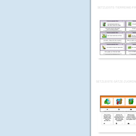
SETZLEISTE-TIERREIME-FI
SETZLEISTE-SÄTZE-ZUORDN