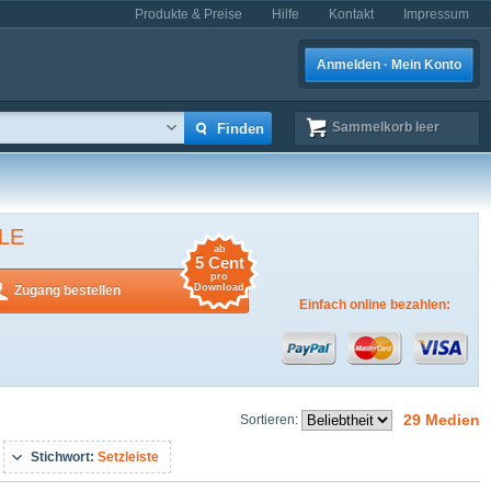
Produkte & Preise
Hilfe
Kontakt
Impressum
Anmelden · Mein Konto
Sammelkorb
leer
LE
ab
5 Cent
pro
Download
Zugang bestellen
Einfach online bezahlen:
29 Medien
Sortieren:
Stichwort:
Setzleiste