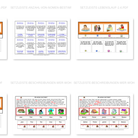
5.PDF
SETZLEISTE-ANZAHL-VON-NOMEN-BESTIMMEN-1-11.PDF
SETZLEISTE-LEBENSLAUF-1-4.PDF
DF
SETZLEISTE-BESCHREIBUNGEN-WER-WOHNT-WO 1.PDF
SETZLEISTE-BESCHREIBUNGEN-WER-WOHNT