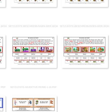
-WOHNT-WO 15.PDF
SETZLEISTE-BESCHREIBUNGEN-WER-WOHNT-WO 16.PDF
SETZLEISTE-BESCHREIBUNGEN-WER-WOHNT
7.PDF
SETZLEISTE-ADJEKTIVE-REIME-1-16.PDF