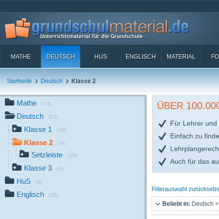
MATHE
DEUTSCH
HUS
ENGLISCH
MATERIAL
FO
Startseite
Deutsch
Klasse 2
Mathe
ÜBER 100.0
(14)
Deutsch
(53)
Für Lehrer und 
Klasse 1
(19)
Einfach zu find
Klasse 2
(29)
Lehrplangerech
Setzleiste
(29)
Auch für das a
Klasse 3
(5)
HuS
(6)
Filterauswahl zurücksetz
Englisch
(30)
Beliebt in:
Deutsch >