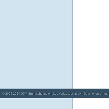
© 2004-2024
GSM Grundschulmaterial.de Verlagsges. mbH
·
Seychellen Urlaub