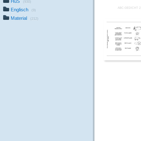
HuS
(930)
ABC-GEDICHT 2
Englisch
(9)
Material
(212)