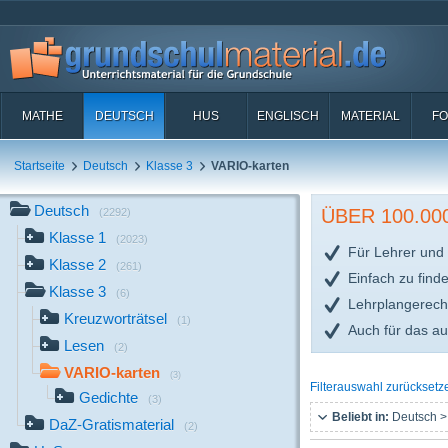
MATHE
DEUTSCH
HUS
ENGLISCH
MATERIAL
FO
Startseite
Deutsch
Klasse 3
VARIO-karten
Deutsch
ÜBER 100.0
(2292)
Klasse 1
(2023)
Für Lehrer und 
Klasse 2
(261)
Einfach zu find
Klasse 3
(6)
Lehrplangerech
Kreuzworträtsel
(1)
Auch für das a
Lesen
(2)
VARIO-karten
(3)
Filterauswahl zurücksetz
Gedichte
(3)
Beliebt in:
Deutsch >
DaZ-Gratismaterial
(2)