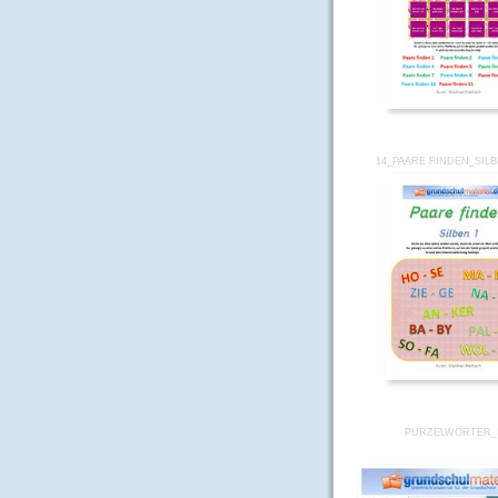
14_PAARE FINDEN_SIL
PURZELWÖRTER_