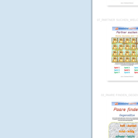
07_PARTNER SUCHEN_WELC
03_PAARE FINDEN_GEGE