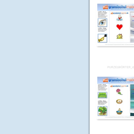
PURZELWÖRTER_4_