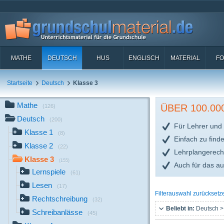
MATHE
DEUTSCH
HUS
ENGLISCH
MATERIAL
FO
Startseite
Deutsch
Klasse 3
Mathe
ÜBER 100.0
(126)
Deutsch
(200)
Für Lehrer und 
Klasse 1
(8)
Einfach zu find
Klasse 2
(22)
Lehrplangerech
Klasse 3
(155)
Auch für das a
Lernspiele
(61)
Lesen
(17)
Filterauswahl zurücksetz
Rechtschreibung
(32)
Beliebt in:
Deutsch >
Schreibanlässe
(45)