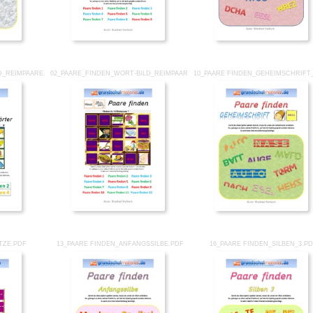
LD_REIMPAARE.PDF
02_PAARE_FINDEN_WORT-BILD_REIMPAARE.PDF
10_PAARE FINDEN_GEHEIMSCHRIFT
TZE.PDF
13_PAARE FINDEN_ANFANGSSILBE.PDF
16_PAARE FINDEN_SILBEN_3.P