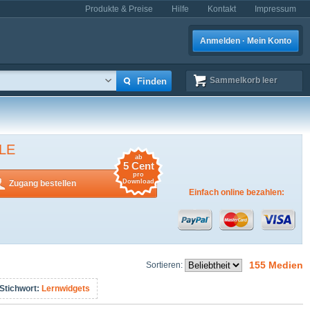
Produkte & Preise
Hilfe
Kontakt
Impressum
Anmelden · Mein Konto
Sammelkorb
leer
LE
ab
5 Cent
pro
Download
Zugang bestellen
Einfach online bezahlen:
155 Medien
Sortieren:
Stichwort:
Lernwidgets