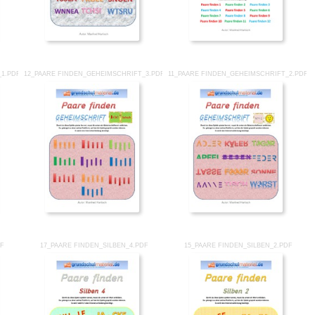
_1.PDF
12_PAARE FINDEN_GEHEIMSCHRIFT_3.PDF
11_PAARE FINDEN_GEHEIMSCHRIFT_2.PDF
DF
17_PAARE FINDEN_SILBEN_4.PDF
15_PAARE FINDEN_SILBEN_2.PDF