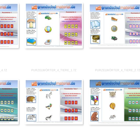
4.7Z
PURZELWÖRTER_4_TIERE_1.7Z
PURZELWÖRTER_4_TIERE_2.7