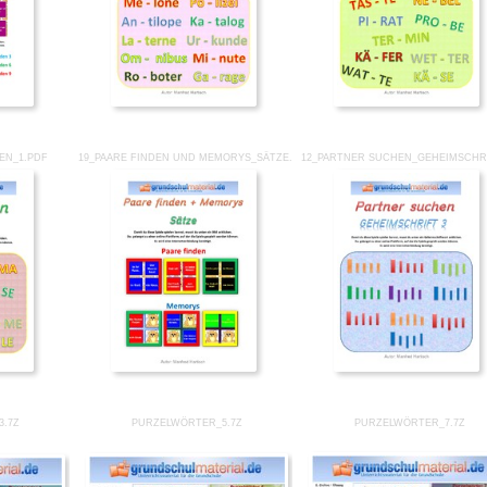
BEN_1.PDF
19_PAARE FINDEN UND MEMORYS_SÄTZE.PDF
12_PARTNER SUCHEN_GEHEIMSCHRI
3.7Z
PURZELWÖRTER_5.7Z
PURZELWÖRTER_7.7Z