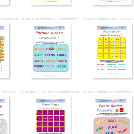
HER BUCHSTABE FEHLT_2.PDF
09_PARTNER SUCHEN_PURZELWÖRTER_2.PDF
06_PAARE FINDEN_WELCHER BUCHS
NSÄTZE.PDF
07_PAARE FINDEN_WELCHER BUCHSTABE FEHLT_2.PDF
08_PAARE FINDEN_PURZELWÖRTER_