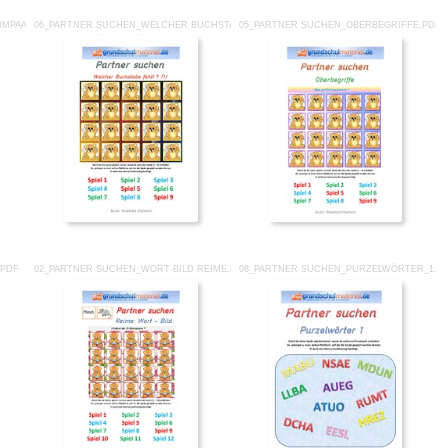
IMPAARE.PDF
06_PARTNER SUCHEN_WELCHER BUCHSTABE FEHLT_1.PDF
05_PARTNER SUCHEN_OBERBEGRIFFE.PDF
.PDF
02_PARTNER SUCHEN_WORT-BILD REIME.PDF
08_PARTNER SUCHEN_PURZELWÖRTER_1.P