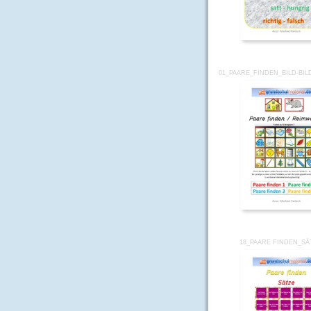
01_PAARE_FINDEN_BILD-BI
18_PAARE FINDEN_SÄ