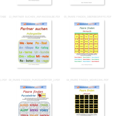
TABE FEHLT_1.PDF
13_PARTNER SUCHEN_ANFANGSSILBE.PDF
05_PAARE FINDEN_OBERBEGRIFFE.PDF
1.PDF
09_PAARE FINDEN_PURZELWÖRTER_2.PDF
04_PAARE FINDEN_MEHRZAHL.PDF