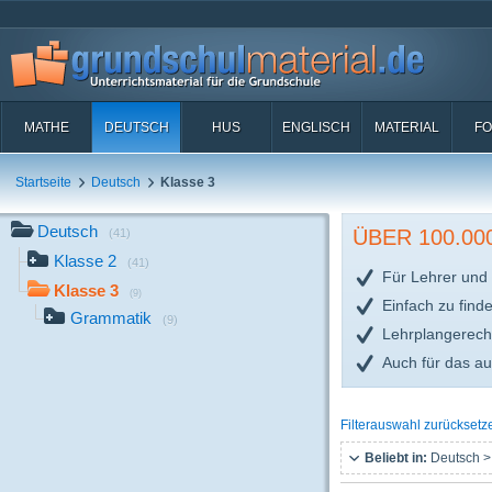
MATHE
DEUTSCH
HUS
ENGLISCH
MATERIAL
FO
Startseite
Deutsch
Klasse 3
Deutsch
ÜBER 100.0
(41)
Klasse 2
(41)
Für Lehrer und 
Klasse 3
(9)
Einfach zu find
Grammatik
(9)
Lehrplangerech
Auch für das a
Filterauswahl zurücksetz
Beliebt in:
Deutsch >