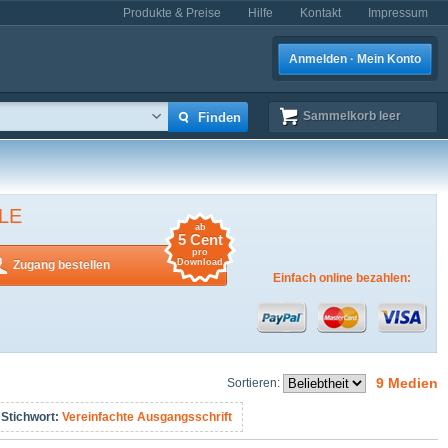
Produkte & Preise
Hilfe
Kontakt
Impressum
Anmelden · Mein Konto
Sammelkorb
leer
LE
ab
5 Cent
pro
Download
Zugang bestellen
Einfach online bezahlen:
9 Medien
Sortieren:
Stichwort:
Vereinfachte Ausgangsschrift