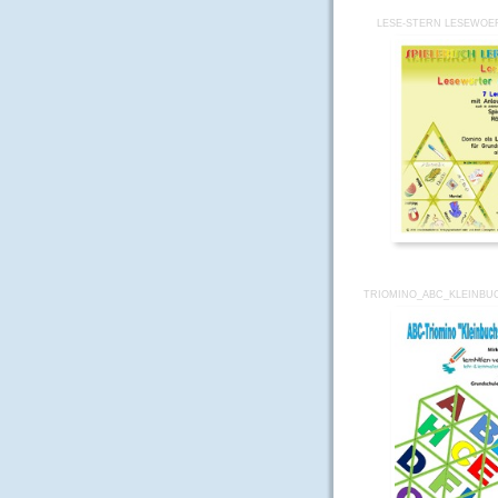
LESE-STERN LESEWOE
TRIOMINO_ABC_KLEINBU