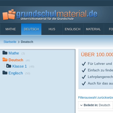
MATHE
DEUTSCH
HUS
ENGLISCH
MATERIAL
FO
Startseite
Deutsch
Mathe
ÜBER 100.0
(3)
Deutsch
(49)
Für Lehrer und 
Klasse 1
(49)
Einfach zu find
Englisch
(50)
Lehrplangerech
Auch für das a
Filterauswahl zurücksetz
Beliebt in:
Deutsch